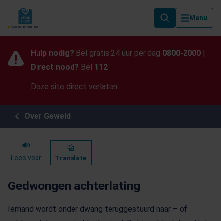
Als de resultaten voor automatisch aanvullen beschikbaar zijn, geb
Menu
Hulp nodig?
Bel gratis 24 uur per dag
0800-2000
|
Direct nood?
Bel
112
Deze site direct verlaten
Over Geweld
Lees voor
Translate
Gedwongen achterlating
Iemand wordt onder dwang teruggestuurd naar – of