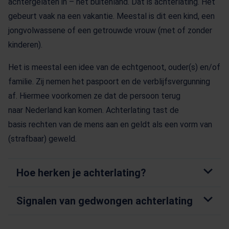
achtergelaten in – het buitenland. Dat is achterlating. Het
gebeurt vaak na een vakantie. Meestal is dit een kind, een
jongvolwassene of een getrouwde vrouw (met of zonder
kinderen).
Het is meestal een idee van de echtgenoot, ouder(s) en/of
familie. Zij nemen het paspoort en de verblijfsvergunning
af. Hiermee voorkomen ze dat de persoon terug
naar Nederland kan komen. Achterlating tast de
basis rechten van de mens aan en geldt als een vorm van
(strafbaar) geweld.
Hoe herken je achterlating?
Signalen van gedwongen achterlating
Het slachtoffer verblijft in het buitenland in een
sterk afhankelijke en geïsoleerde positie.