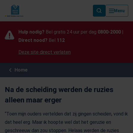
Als de resultaten voor automatisch aanvullen beschikbaar zijn, geb
Menu
Hulp nodig?
Bel gratis 24 uur per dag
0800-2000
|
Direct nood?
Bel
112
Deze site direct verlaten
Home
Na de scheiding werden de ruzies
alleen maar erger
“Toen mijn ouders vertelden dat zij gingen scheiden, vond ik
dat heel erg. Maar ik hoopte wel dat het geruzie en
geschreeuw dan zou stoppen. Helaas werden de ruzies