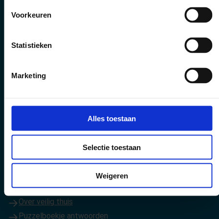
Voorkeuren
Bekijk ook:
Klachtenregeling Veilig Thuis
Statistieken
Spelregels voor het maken geluidsopnames
Folders voor anderstaligen
Marketing
Onze nieuwsbrieven
Veilig Surfen
(Opent in een nieuw tabblad)
LinkedIn
Alles toestaan
Sitemap
Selectie toestaan
Advies of hulp nodig
Over geweld
Weigeren
Professionals
Over veilig thuis
Puzzelboekje antwoorden