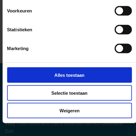
Bel gratis met Veilig Thuis
Voorkeuren
Als iedere seconde telt: bel 112
(politie)
Statistieken
Stuur ons een e-mail
Marketing
Alles toestaan
Selectie toestaan
Weigeren
Veilig Thuis Gelderland-Zuid is onderdeel van GGD Gelderland-
Zuid