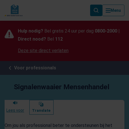
Als de resultaten voor automatisch aanvullen beschikbaar zijn, geb
Menu
Hulp nodig?
Bel gratis 24 uur per dag
0800-2000
|
Direct nood?
Bel
112
Deze site direct verlaten
Voor professionals
Signalenwaaier Mensenhandel
Lees voor
Translate
Om jou als professional beter te ondersteunen bij het