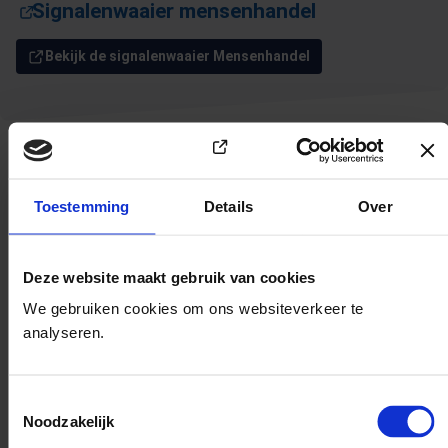
Bekijk de signalenwaaier Mensenhandel
(Opent in een nieuw tabblad)
Signalenwaaier mensenhandel
Bekijk de signalenwaaier Mensenhandel
Toestemming
Details
Over
Deze site verlaten
Deze website maakt gebruik van cookies
Verlaat website (naar Google)
We gebruiken cookies om ons websiteverkeer te
analyseren.
Contact opnemen met Veilig
Toestemmingsselectie
Thuis
Noodzakelijk